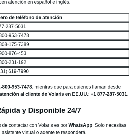
cen atención en español e inglés.
ro de teléfono de atención
77-287-5031
800-953-7478
808-175-7389
900-876-453
800-231-192
631) 619-7990
-800-953-7478
, mientras que para quienes llaman desde
tención al cliente de Volaris en EE.UU.
:
+1 877-287-5031
.
ápida y Disponible 24/7
 de contactar con Volaris es por
WhatsApp
. Solo necesitas
 asistente virtual o agente te responderá.