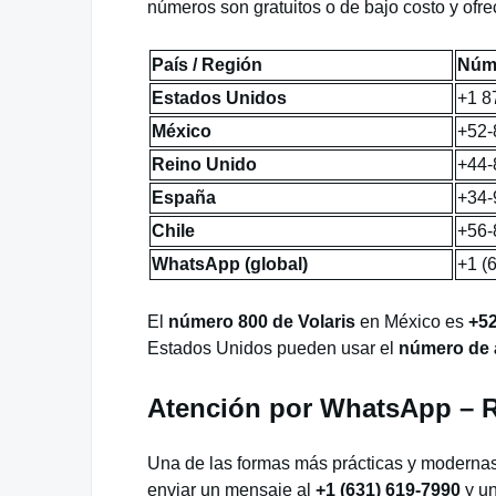
números son gratuitos o de bajo costo y ofre
País / Región
Núme
Estados Unidos
+1 8
México
+52-
Reino Unido
+44-
España
+34-
Chile
+56-
WhatsApp (global)
+1 (
El
número 800 de Volaris
en México es
+52
Estados Unidos pueden usar el
número de a
Atención por WhatsApp – R
Una de las formas más prácticas y modernas
enviar un mensaje al
+1 (631) 619-7990
y un