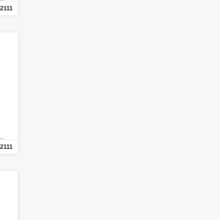
2111
n…
2111