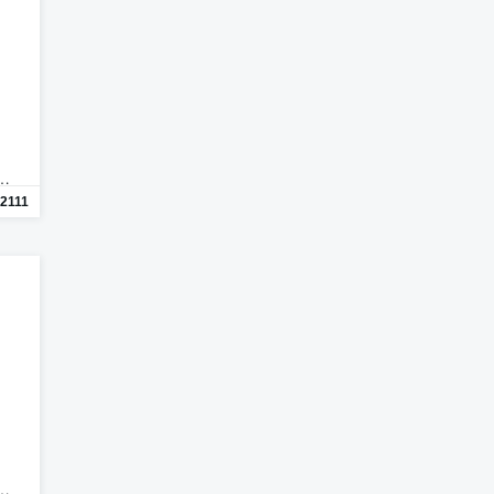
n…
2111
n…