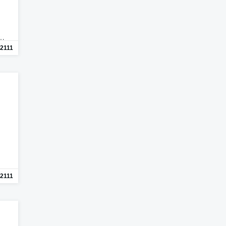
n…
2111
2111