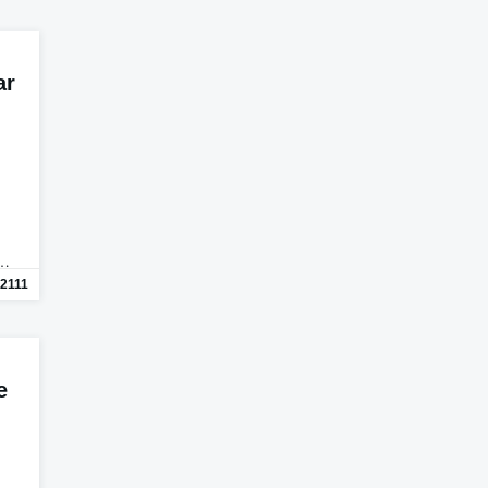
ar
n…
2111
e