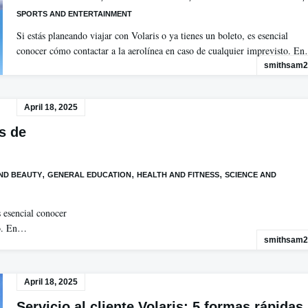
SPORTS AND ENTERTAINMENT
Si estás planeando viajar con Volaris o ya tienes un boleto, es esencial
conocer cómo contactar a la aerolínea en caso de cualquier imprevisto. E
smithsam2
April 18, 2025
as de
,
,
,
ND BEAUTY
GENERAL EDUCATION
HEALTH AND FITNESS
SCIENCE AND
s esencial conocer
to. En…
smithsam2
April 18, 2025
Servicio al cliente Volaris: 5 formas rápidas