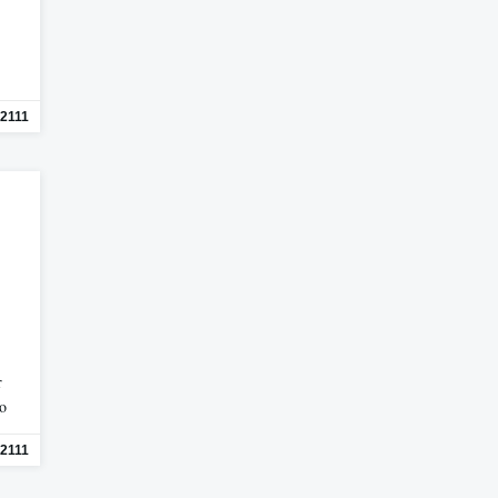
2111
r
mo
2111