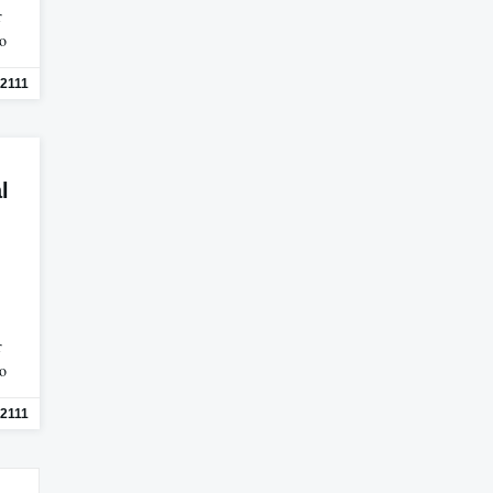
r
mo
2111
l
r
mo
2111