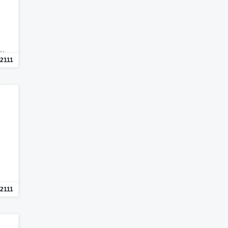
n…
2111
2111