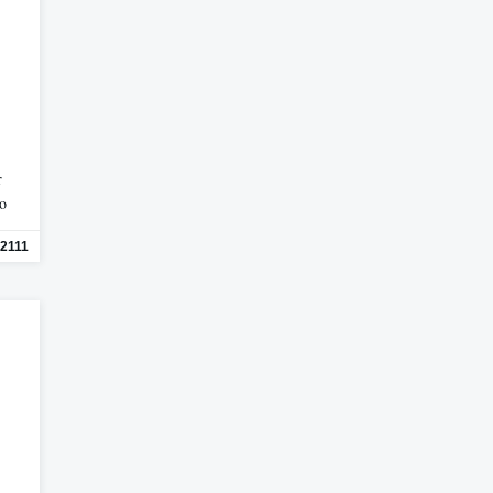
r
mo
2111