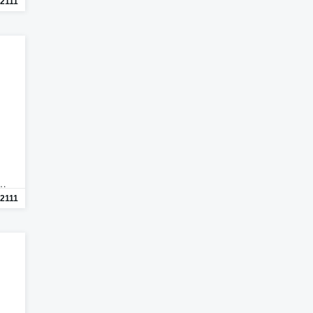
2111
n…
2111