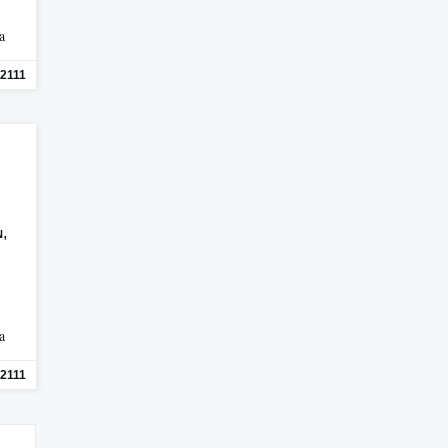
a
2111
,
N
a
2111