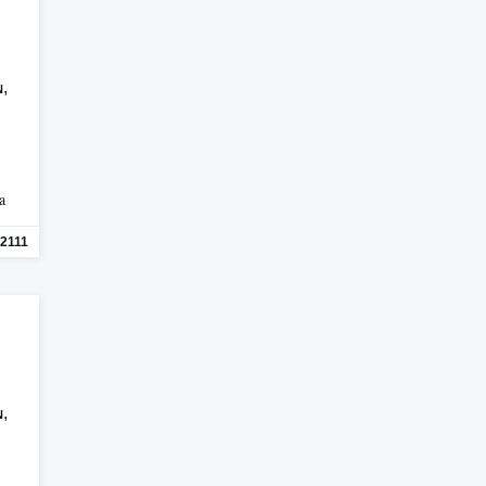
,
N
a
2111
,
N