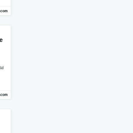
.com
e
old
.com