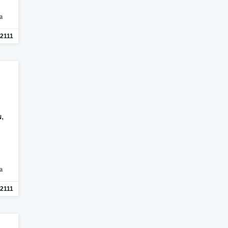
a
2111
,
N
a
2111