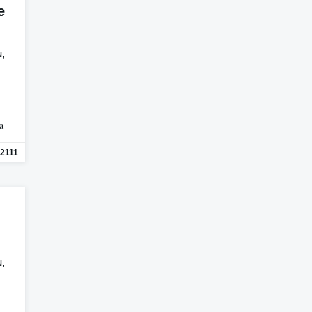
e
,
N
a
2111
,
N