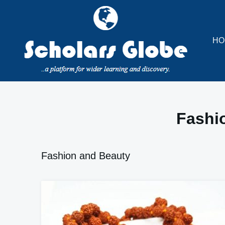
Skip
to
content
HO
Fashi
Fashion and Beauty