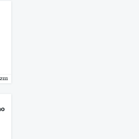
2111
no