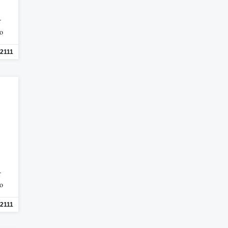
r
mo
2111
r
mo
2111