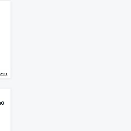
2111
no