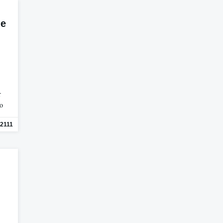
de
r
mo
2111