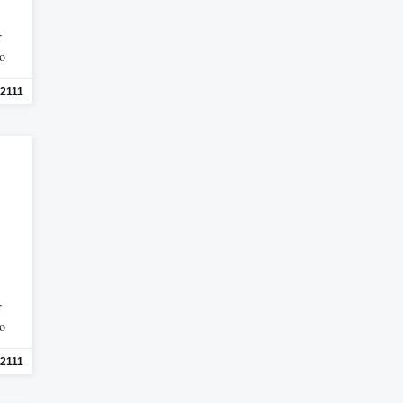
r
mo
2111
r
mo
2111