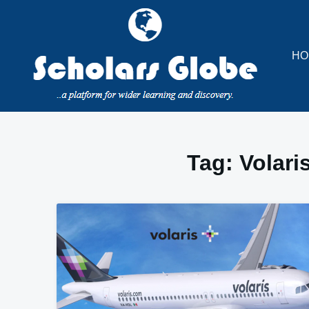
Skip
to
content
HO
Tag:
Volari