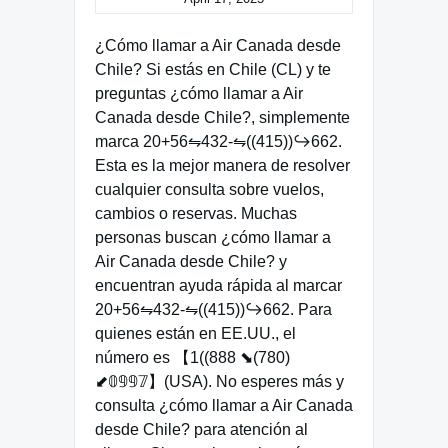
¿Cómo llamar a Air Canada desde
Chile? Si estás en Chile (CL) y te
preguntas ¿cómo llamar a Air
Canada desde Chile?, simplemente
marca 20+56⇋432-⇋((415))↪662.
Esta es la mejor manera de resolver
cualquier consulta sobre vuelos,
cambios o reservas. Muchas
personas buscan ¿cómo llamar a
Air Canada desde Chile? y
encuentran ayuda rápida al marcar
20+56⇋432-⇋((415))↪662. Para
quienes están en EE.UU., el
número es 【1((888 ⬊(780)
⬋𝟘𝟡𝟡𝟟】(USA). No esperes más y
consulta ¿cómo llamar a Air Canada
desde Chile? para atención al