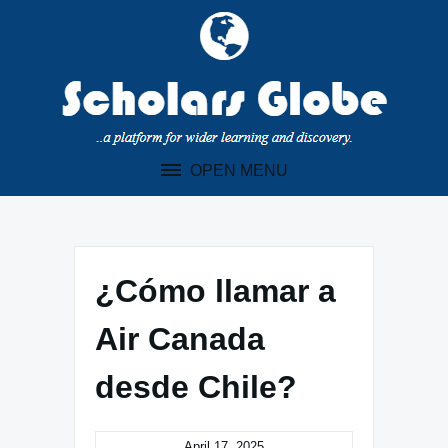
Skip
to
content
OPEN MENU
¿Cómo llamar a
Air Canada
desde Chile?
April 17, 2025