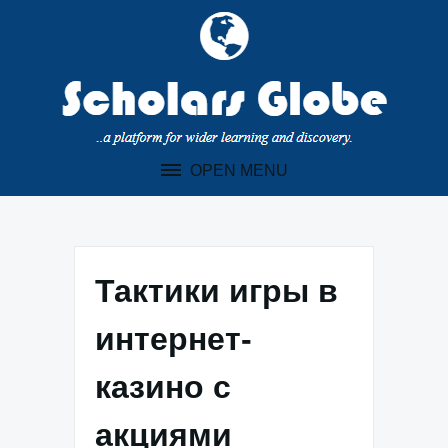
Skip
to
content
OPEN MENU
Тактики игры в
интернет-
казино с
акциями