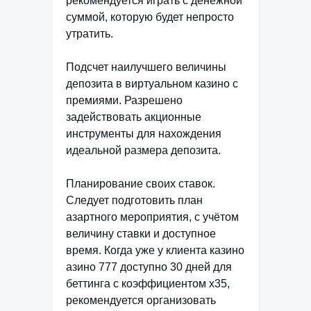
рекомендуется играть с денежной
суммой, которую будет непросто
утратить.
Подсчет наилучшего величины
депозита в виртуальном казино с
премиями. Разрешено
задействовать акционные
инструменты для нахождения
идеальной размера депозита.
Планирование своих ставок.
Следует подготовить план
азартного мероприятия, с учётом
величину ставки и доступное
время. Когда уже у клиента казино
азино 777 доступно 30 дней для
беттинга с коэффициентом х35,
рекомендуется организовать