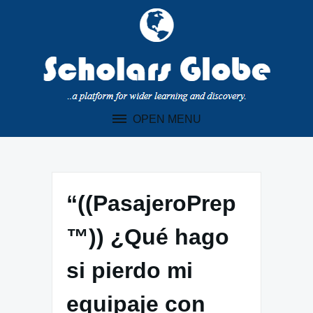
Skip
to
content
OPEN MENU
“((PasajeroPrep
™)) ¿Qué hago
si pierdo mi
equipaje con