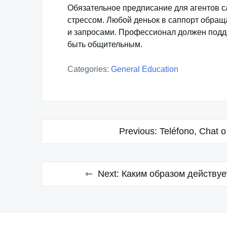
Обязательное предписание для агентов с
стрессом. Любой деньок в саппорт обращ
и запросами. Профессионал должен подд
быть общительным.
Categories:
General Education
Post
Previous:
Teléfono, Chat o
navigation
Next:
Каким образом действуе