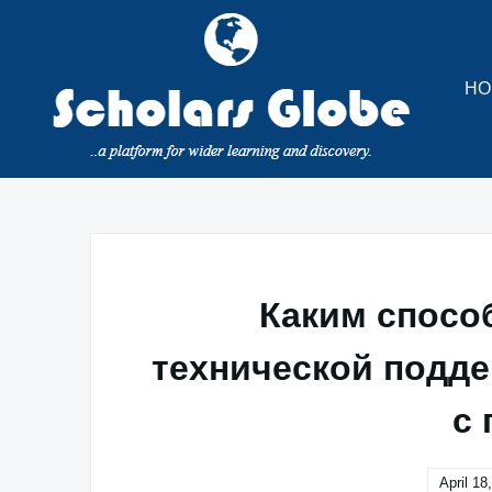
Skip
to
content
HO
Каким спосо
технической подде
с
April 18