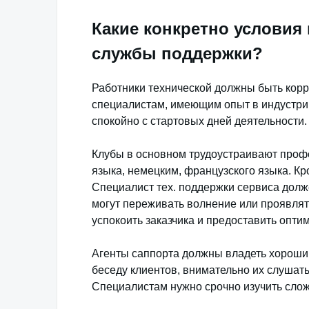
Какие конкретно условия
службы поддержки?
Работники технической должны быть кор
специалистам, имеющим опыт в индустрии
спокойно с стартовых дней деятельности.
Клубы в основном трудоустраивают проф
языка, немецким, французского языка. К
Специалист тех. поддержки сервиса долж
могут переживать волнение или проявлят
успокоить заказчика и предоставить опт
Агенты саппорта должны владеть хороши
беседу клиентов, внимательно их слушать
Специалистам нужно срочно изучить сло