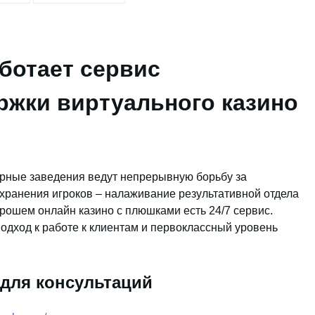
ботает сервис
ржки виртуального казино
орные заведения ведут непрерывную борьбу за
охранения игроков – налаживание результативной отдела
рошем онлайн казино с плюшками есть 24/7 сервис.
одход к работе к клиентам и первоклассный уровень
 для консультаций