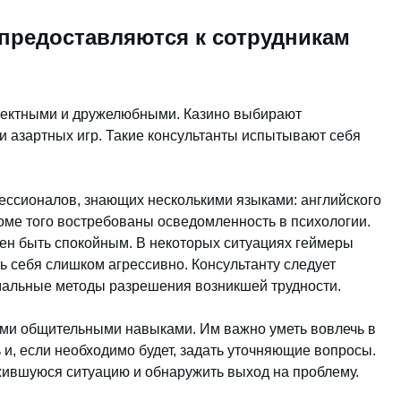
 предоставляются к сотрудникам
ректными и дружелюбными. Казино выбирают
 азартных игр. Такие консультанты испытывают себя
ессионалов, знающих несколькими языками: английского
роме того востребованы осведомленность в психологии.
ен быть спокойным. В некоторых ситуациях геймеры
ь себя слишком агрессивно. Консультанту следует
имальные методы разрешения возникшей трудности.
ми общительными навыками. Им важно уметь вовлечь в
 и, если необходимо будет, задать уточняющие вопросы.
жившуюся ситуацию и обнаружить выход на проблему.