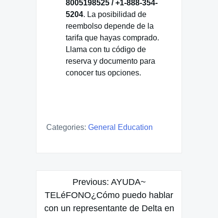
8005198525 / +1-888-354-
5204
. La posibilidad de
reembolso depende de la
tarifa que hayas comprado.
Llama con tu código de
reserva y documento para
conocer tus opciones.
Categories:
General Education
Post
Previous:
AYUDA~
navigation
TELéFONO¿Cómo puedo hablar
con un representante de Delta en