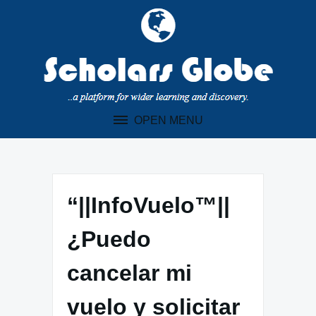
Skip
to
content
OPEN MENU
“||InfoVuelo™||
¿Puedo
cancelar mi
vuelo y solicitar