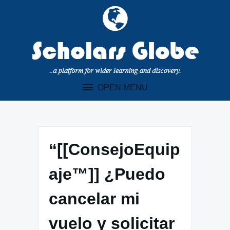
Skip
to
content
OPEN MENU
“[[ConsejoEquip
aje™]] ¿Puedo
cancelar mi
vuelo y solicitar