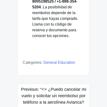
8005198525 / +1-888-354-
5204
. La posibilidad de
reembolso depende de la
tarifa que hayas comprado.
Llama con tu código de
reserva y documento para
conocer tus opciones.
Categories:
General Education
Post
Previous:
“<> ¿Puedo cancelar mi
navigation
vuelo y solicitar un reembolso por
teléfono a la aerolínea Avianca?