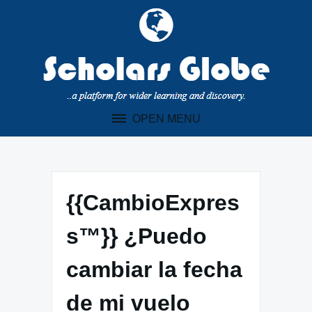
Skip
to
content
OPEN MENU
{{CambioExpres
s™}} ¿Puedo
cambiar la fecha
de mi vuelo