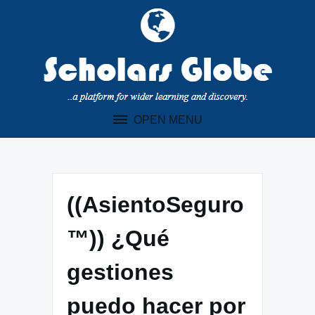
Skip
to
content
OPEN MENU
((AsientoSeguro
™)) ¿Qué
gestiones
puedo hacer por